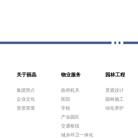
关于丽晶
物业服务
园林工程
集团简介
政府机关
景观设计
企业文化
医院
园林施工
资质荣誉
学校
绿化养护
产业园区
交通枢纽
城乡环卫一体化