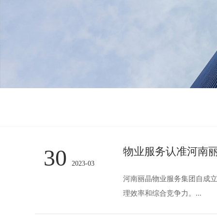
30
物业服务认准河南
2023-03
河南丽晶物业服务集团自成立
理效率和综合竞争力。...