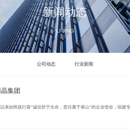
新闻动态
LI JING
公司动态
行业新闻
丽晶集团
以来始终践行着“诚信胜于生命，责任重于泰山”的企业使命，组建